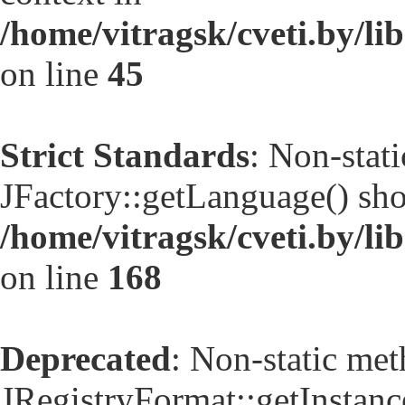
/home/vitragsk/cveti.by/li
on line
45
Strict Standards
: Non-stat
JFactory::getLanguage() shou
/home/vitragsk/cveti.by/li
on line
168
Deprecated
: Non-static me
JRegistryFormat::getInstance(