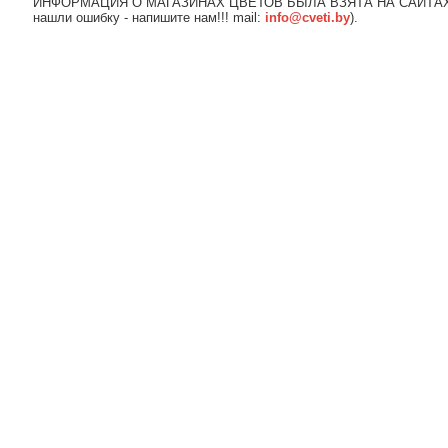
ИНФОРМАЦИЯ О МАГАЗИНАХ ЦВЕТОВ БЫЛА ВЗЯТА НА САЙТАХ
нашли ошибку - напишите нам!!! mail:
info@cveti.by
).