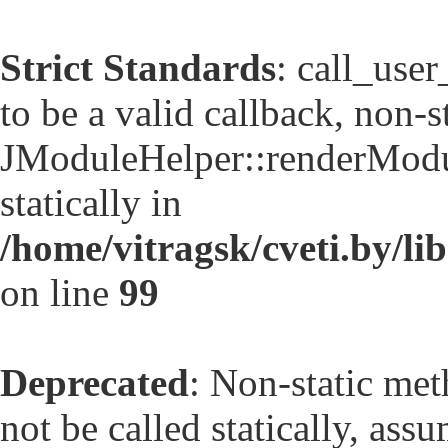
Strict Standards
: call_use
to be a valid callback, non-
JModuleHelper::renderModul
statically in
/home/vitragsk/cveti.by/li
on line
99
Deprecated
: Non-static me
not be called statically, as