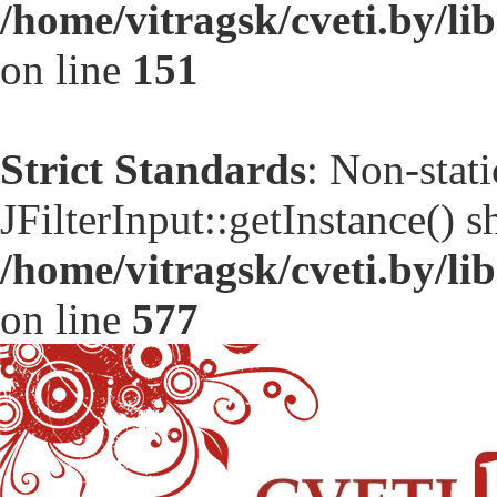
/home/vitragsk/cveti.by/l
on line
151
Strict Standards
: Non-stat
JFilterInput::getInstance() s
/home/vitragsk/cveti.by/l
on line
577